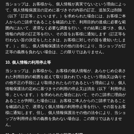
当ショップは、お客様から、個人情報が真実でないという理由によっ
て、個人情報保護法の定めに基づきその内容の訂正、追加又は削除
（以下「訂正等」といいます。）を求められた場合には、お客様ご本
人からのご請求であることを確認の上で、利用目的の達成に必要な範
囲内において、遅滞なく必要な調査を行い、その結果に基づき、個人
情報の内容の訂正等を行い、その旨をお客様に通知します（訂正等を
行わない旨の決定をしたときは、お客様に対しその旨を通知いたしま
す。）。但し、個人情報保護法その他の法令により、当ショップが訂
正等の義務を負わない場合は、この限りではありません。
10. 個人情報の利用停止等
当ショップは、お客様から、お客様の個人情報が、あらかじめ公表さ
れた利用目的の範囲を超えて取り扱われているという理由又は偽りそ
の他不正の手段により取得されたものであるという理由により、個人
情報保護法の定めに基づきその利用の停止又は消去（以下「利用停止
等」といいます。）を求められた場合において、そのご請求に理由が
あることが判明した場合には、お客様ご本人からのご請求であること
を確認の上で、遅滞なく個人情報の利用停止等を行い、その旨をお客
様に通知します。但し、個人情報保護法その他の法令により、当ショ
ップが利用停止等の義務を負わない場合は、この限りではありませ
ん。