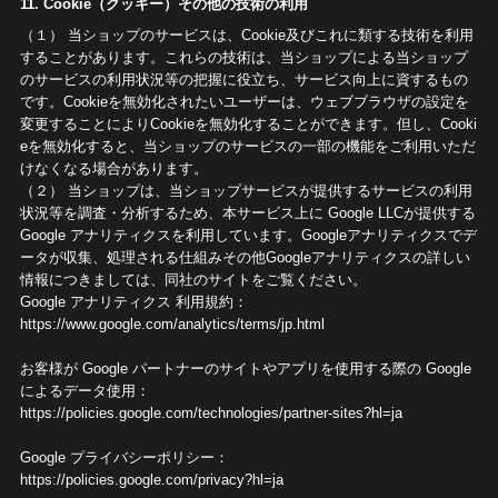
11. Cookie（クッキー）その他の技術の利用
（１） 当ショップのサービスは、Cookie及びこれに類する技術を利用
することがあります。これらの技術は、当ショップによる当ショップ
のサービスの利用状況等の把握に役立ち、サービス向上に資するもの
です。Cookieを無効化されたいユーザーは、ウェブブラウザの設定を
変更することによりCookieを無効化することができます。但し、Cooki
eを無効化すると、当ショップのサービスの一部の機能をご利用いただ
けなくなる場合があります。
（２） 当ショップは、当ショップサービスが提供するサービスの利用
状況等を調査・分析するため、本サービス上に Google LLCが提供する
Google アナリティクスを利用しています。Googleアナリティクスでデ
ータが収集、処理される仕組みその他Googleアナリティクスの詳しい
情報につきましては、同社のサイトをご覧ください。
Google アナリティクス 利用規約：
https://www.google.com/analytics/terms/jp.html
お客様が Google パートナーのサイトやアプリを使用する際の Google
によるデータ使用：
https://policies.google.com/technologies/partner-sites?hl=ja
Google プライバシーポリシー：
https://policies.google.com/privacy?hl=ja